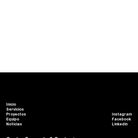
I
n
i
c
i
o
S
e
r
v
i
c
i
o
s
P
r
o
y
e
c
t
o
s
I
n
s
t
a
g
r
a
m
E
q
u
i
p
o
F
a
c
e
b
o
o
k
N
o
t
i
c
i
a
s
L
i
n
k
e
d
i
n